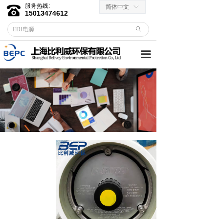
服务热线:
简体中文
ꀅ
首页
15013474612
ꄙ
关于我们
끀
客户服务
→ 合作伙伴
→资料下载
产品中心
→ EDI膜堆
→ EDI电源
→ 滤芯滤料
→RO反渗透膜