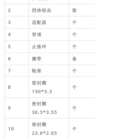
→ 常见问题
2
挡块组合
套
联系我们
3
适配器
个
4
管堵
个
5
止推环
个
6
捆带
条
7
鞍座
个
密封圈
8
个
190*5.3
密封圈
9
个
36.5*3.55
密封圈
10
个
23.6*2.65