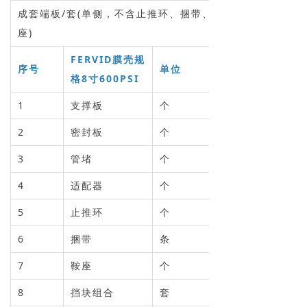
成套端板/套(单侧，不含止推环、捆带、鞍
座)
FERVID膜壳规
序号
单位
格8寸600PSI
1
支撑板
个
2
密封板
个
3
管堵
个
4
适配器
个
5
止推环
个
6
捆带
条
7
鞍座
个
8
挡块组合
套