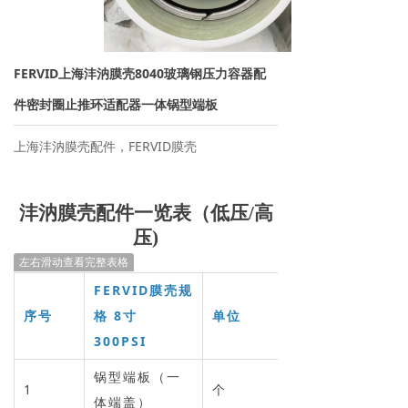
→ 离子交换树脂
→ 保安过滤器
FERVID上海沣汭膜壳8040玻璃钢压力容器配
→ 紫外线杀菌器
件密封圈止推环适配器一体锅型端板
→ 水泵/计量泵
上海沣汭膜壳配件，FERVID膜壳
→ 板式换热器
沣汭膜壳配件一览表（低压
/高
→ PE水箱及配件
压)
左右滑动查看完整表格
→ 水处理药剂
FERVID膜壳规
新闻资讯
序号
格 8寸
单位
300PSI
→ 行业新闻
锅型端板（一
1
个
→ 公司新闻
体端盖）