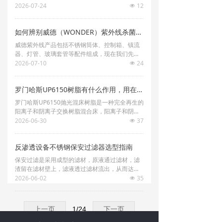
印上都已经做的极为相似了，如果不仔细分辨，
2026-07-24
12
넶
→ 离子交换树脂
很难看出真假。所以，从灯头的颜色或者灯管的
外观来辨别，很难区分开来，但我们从细微的印
如何辨别威德（WONDER）紫外线杀菌器的真假？
刷中仍然可以加以辨别。
→ 保安过滤器
威德紫外线产品包括不锈钢筒体、控制箱、镇流
器、灯管、玻璃套管等配件组成，现在我们先从
→ 紫外线杀菌器
外观上如何一眼识别出威德紫外线杀菌器。
2026-07-10
24
넶
→ 水泵/计量泵
罗门哈斯UP6150树脂有什么作用，用在哪些行业？
→ 板式换热器
罗门哈斯UP6150抛光混床树脂是一种完全再生的
阳离子和阴离子交换树脂混合床，阳离子和阴离
子树脂均符合高容量，均匀粒径离子交换树脂的
2026-06-30
37
넶
→ PE水箱及配件
标准。用于反渗透后的高纯水系统。在设计合理
的超纯水系统中，罗门哈斯AMBERJET™UP6150
→ 水处理药剂
反渗透设备不锈钢保安过滤器选型指南
高纯度抛光混床树脂将在其第一个操作周期中提
供18兆欧·厘米的优质水，总有机碳含量远低于5p
保安过滤是采用成型的滤材，原液通过滤材，滤
pb，作为抛光混床AMBERJET™UP6150高纯度抛
新闻资讯
渣留在滤材壁上，滤液透过滤材流出，从而达到
光混床树脂也适用于任何通用混床应用，以经济
过滤的目的。
2026-06-02
35
넶
地生产高纯度水，外观呈琥珀色颗粒。
→ 行业新闻
上一页
1
/
24
下一页
→ 公司新闻