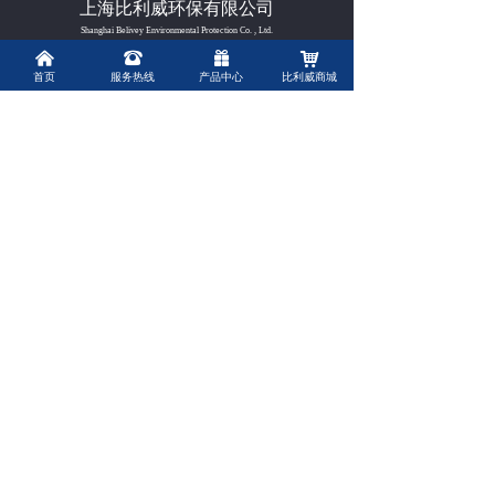
上海比利威环保有限公司
→ 常见问题
Shanghai Belivey Environmental Protection Co. , Ltd.
낀
뀰
끣
낙
联系我们
首页
服务热线
产品中心
比利威商城
联系人：
赵经理
联系电话：
15013474612
联系邮箱：
biliwei2021@qq.com
微信公众号
扫一扫关注我们
版权所有 ©
上海比利威环保有限公司
沪ICP备2021020768号
桂公网安备45102202000163号
本网站由阿里云提供云计算及安全服务
本网站支持
IPv6
Powered by 万网