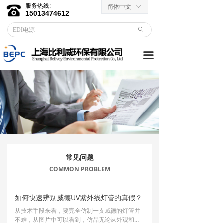
服务热线:
简体中文
ꀅ
首页
15013474612
ꄙ
关于我们
끀
客户服务
→ 合作伙伴
→资料下载
产品中心
→ EDI膜堆
常见问题
→ EDI电源
COMMON PROBLEM
→ 滤芯滤料
如何快速辨别威德UV紫外线灯管的真假？
从技术手段来看，要完全仿制一支威德的灯管并
→RO反渗透膜
不难，从图片中可以看到，仿品无论从外观和丝