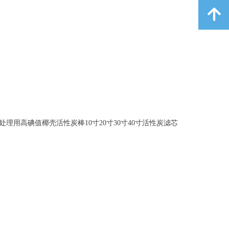
녕
理用高碘值椰壳活性炭棒10寸20寸30寸40寸活性炭滤芯