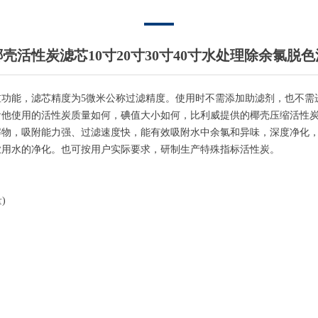
壳活性炭滤芯10寸20寸30寸40寸水处理除余氯脱
功能，滤芯精度为5微米公称过滤精度。使用时不需添加助滤剂，也不需
看他使用的活性炭质量如何，碘值大小如何，比利威提供的椰壳压缩活性
物，吸附能力强、过滤速度快，能有效吸附水中余氯和异味，深度净化，
业用水的净化。也可按用户实际要求，研制生产特殊指标活性炭。
)