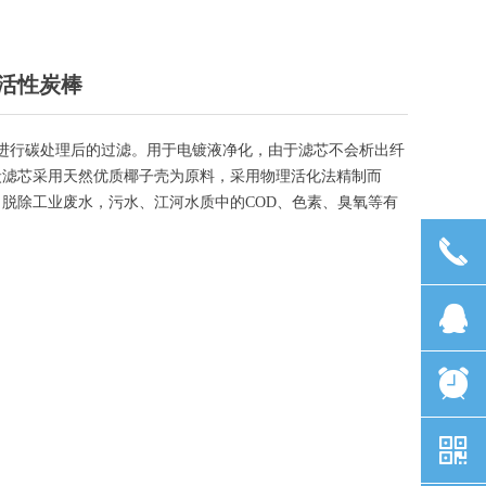
色活性炭棒
进行碳处理后的过滤。用于电镀液净化，由于滤芯不会析出纤
炭滤芯采用天然优质椰子壳为原料，采用物理活化法精制而
脱除工业废水，污水、江河水质中的COD、色素、臭氧等有
끅
뀩
뀥
낃