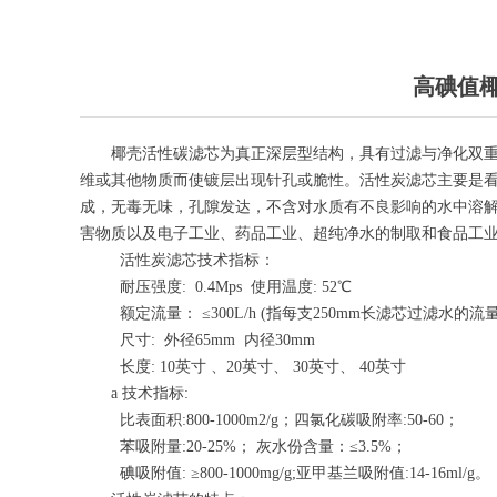
高碘值椰
椰壳活性碳滤芯为真正深层型结构，具有过滤与净化双重
维或其他物质而使镀层出现针孔或脆性。活性炭滤芯主要是
成，无毒无味，孔隙发达，不含对水质有不良影响的水中溶解
害物质以及电子工业、药品工业、超纯净水的制取和食品工
活性炭滤芯技术指标：
耐压强度: 0.4Mps 使用温度: 52℃
额定流量： ≤300L/h (指每支250mm长滤芯过滤水的流量
尺寸: 外径65mm 内径30mm
长度: 10英寸 、20英寸、 30英寸、 40英寸
a 技术指标:
比表面积:800-1000m2/g；四氯化碳吸附率:50-60；
苯吸附量:20-25%； 灰水份含量：≤3.5%；
碘吸附值: ≥800-1000mg/g;亚甲基兰吸附值:14-16ml/g。