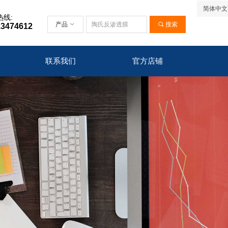
简体中文
热线:
产品
ꀁ
끠
搜索
13474612
联系我们
官方店铺