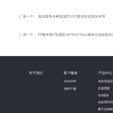
前一个：
食品级争光树脂滤芯10寸硬水软化除垢专用
ꄴ
后一个：
PP微米级2号滤袋180*810*50um液体过滤
ꄲ
关于我们
客户服务
产品中心
合作伙伴
水处理滤芯
反渗透膜
资料下载
EDI模块
水处理药剂
离子交换树