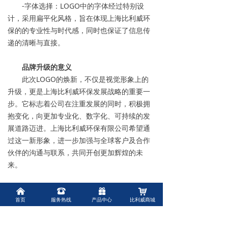
-字体选择：LOGO中的字体经过特别设
计，采用扁平化风格，旨在体现上海比利威环
保的的专业性与时代感，同时也保证了信息传
递的清晰与直接。
品牌升级的意义
此次LOGO的焕新，不仅是视觉形象上的
升级，更是上海比利威环保发展战略的重要一
步。它标志着公司在注重发展的同时，积极拥
抱变化，向更加专业化、数字化、可持续的发
展道路迈进。上海比利威环保有限公司希望通
过这一新形象，进一步加强与全球客户及合作
伙伴的沟通与联系，共同开创更加辉煌的未
来。
上海比利威环保有限公司新LOGO的正式
낀
뀰
끣
낙
首页
服务热线
产品中心
比利威商城
启用，不仅预示着品牌的全新启航，也是对过
去成就的致敬和对未来愿景的展望。我们诚邀
各界朋友共同见证上海比利威环保在新的品牌