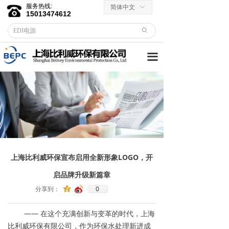
服务热线:
简体中文
ꀅ
首页
15013474612
ꄙ
关于我们
끀
客户服务
→ 合作伙伴
→资料下载
产品中心
→ EDI膜堆
上海比利威环保宣布启用全新形象LOGO，开
→ EDI电源
启品牌升级新篇章
0
分享到：
→ 滤芯滤料
—— 在这个充满创新与变革的时代，上海
→RO反渗透膜
比利威环保有限公司，作为环保水处理新进成