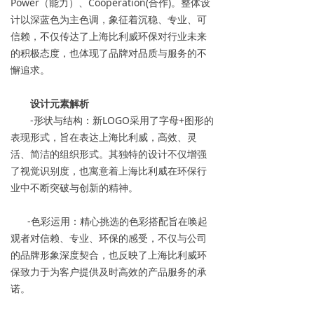
Power（能力）、Cooperation(合作)。整体设
→ 常见问题
计以深蓝色为主色调，象征着沉稳、专业、可
信赖，不仅传达了上海比利威环保对行业未来
联系我们
的积极态度，也体现了品牌对品质与服务的不
懈追求。
设计元素解析
-形状与结构：新LOGO采用了字母+图形的
表现形式，旨在表达上海比利威，高效、灵
活、简洁的组织形式。其独特的设计不仅增强
了视觉识别度，也寓意着上海比利威在环保行
业中不断突破与创新的精神。
-色彩运用：精心挑选的色彩搭配旨在唤起
观者对信赖、专业、环保的感受，不仅与公司
的品牌形象深度契合，也反映了上海比利威环
保致力于为客户提供及时高效的产品服务的承
诺。