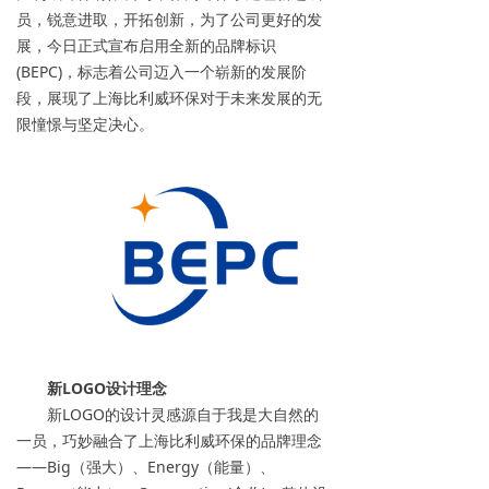
员，锐意进取，开拓创新，为了公司更好的发
→ 离子交换树脂
展，今日正式宣布启用全新的品牌标识
(BEPC)，标志着公司迈入一个崭新的发展阶
→ 保安过滤器
段，展现了上海比利威环保对于未来发展的无
限憧憬与坚定决心。
→ 紫外线杀菌器
→ 水泵/计量泵
→ 板式换热器
→ PE水箱及配件
→ 水处理药剂
新闻资讯
新LOGO设计理念
新LOGO的设计灵感源自于我是大自然的
→ 行业新闻
一员，巧妙融合了上海比利威环保的品牌理念
——Big（强大）、Energy（能量）、
→ 公司新闻