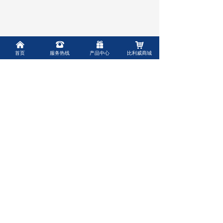
낀
뀰
끣
낙
首页
服务热线
产品中心
比利威商城
上海比利威环保有限公司
Shanghai Belivey Environmental Protection Co. , Ltd.
联系人：
赵经理
联系电话：
15013474612
联系邮箱：
biliwei2021@qq.com