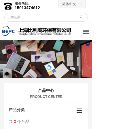
服务热线:
简体中文
ꀅ
首页
15013474612
ꄙ
关于我们
끀
客户服务
→ 合作伙伴
→资料下载
产品中心
→ EDI膜堆
产品中心
→ EDI电源
PRODUCT CENTER
→ 滤芯滤料
产品分类
끀
共
0
个产品
→RO反渗透膜